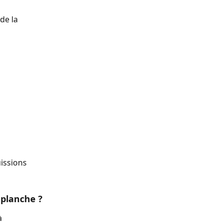
de la 
issions 
 planche ?
à 